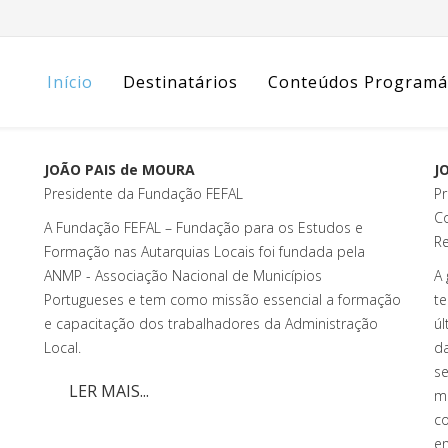
Início
Destinatários
Conteúdos Programá
JOÃO PAIS de MOURA
J
Presidente da Fundação FEFAL
P
C
A Fundação FEFAL – Fundação para os Estudos e
R
Formação nas Autarquias Locais foi fundada pela
ANMP - Associação Nacional de Municípios
A 
Portugueses e tem como missão essencial a formação
te
e capacitação dos trabalhadores da Administração
úl
Local.
da
se
LER MAIS...
ma
co
en