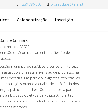
+239 796 500
proresiduos@fefal.pt
ticos
Calendarização
Inscrição
OÃO SIMÃO PIRES
residente da CAGER
omissão de Acompanhamento de Gestão de
esíduos
gestão municipal de resíduos urbanos em Portugal
m assistido a um assinalável grau de progresso na
timas décadas. Em paralelo, exigentes expectativas
s populações quanto à qualidade e eficiência dos
rviços públicos que lhes são prestados, a par de
is ambiciosos objetivos de Política Ambiental,
ntinuam a colocar importantes desafios às nossas
tidades gestoras.