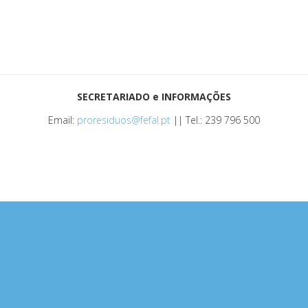
SECRETARIADO e INFORMAÇÕES
Email:
proresiduos@fefal.pt
|| Tel.: 239 796 500