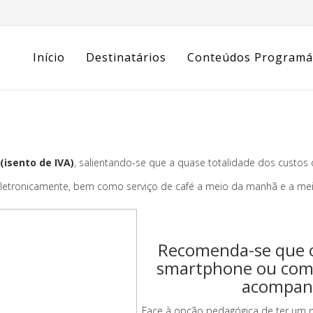
Início
Destinatários
Conteúdos Programá
(isento de IVA)
, salientando-se que a quase totalidade dos custo
s eletronicamente, bem como serviço de café a meio da manhã e a me
Recomenda-se que o
smartphone ou comp
acompanh
Face à opção pedagógica de ter um 