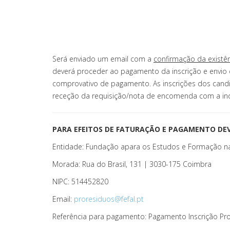
Será enviado um email com a
confirmação da existê
deverá proceder ao pagamento da inscrição e envio 
comprovativo de pagamento. As inscrições dos candi
receção da requisição/nota de encomenda com a i
PARA EFEITOS DE FATURAÇÃO E PAGAMENTO DEV
Entidade: Fundação apara os Estudos e Formação na
Morada: Rua do Brasil, 131 | 3030-175 Coimbra
NIPC: 514452820
Email:
proresiduos@fefal.pt
Referência para pagamento: Pagamento Inscrição ProR