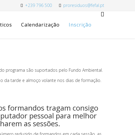
+239 796 500
proresiduos@fefal.pt
ticos
Calendarização
Inscrição
s do programa são suportados pelo Fundo Ambiental.
io da tarde e almoço volante nos dias de formação.
s formandos tragam consigo
utador pessoal para melhor
arem as sessões.
número reduzido de formandos em cada sessão, as