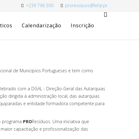
+239 796 500
proresiduos@fefal.pt
ticos
Calendarização
Inscrição
acional de Municípios Portugueses e tem como
celebrado com a DGAL - Direção-Geral das Autarquias
ão dirigida à administração local, das autarquias
 equiparadas e entidade formadora competente para
do programa
PRO
Resíduos. Uma iniciativa que
maior capacitação e profissionalização das