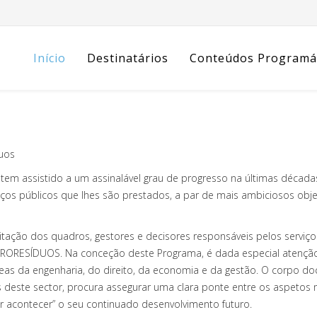
Início
Destinatários
Conteúdos Programá
uos
tem assistido a um assinalável grau de progresso na últimas décadas
iços públicos que lhes são prestados, a par de mais ambiciosos objet
tação dos quadros, gestores e decisores responsáveis pelos serviç
 o PRORESÍDUOS. Na conceção deste Programa, é dada especial atençã
reas da engenharia, do direito, da economia e da gestão. O corpo d
este sector, procura assegurar uma clara ponte entre os aspetos m
zer acontecer” o seu continuado desenvolvimento futuro.