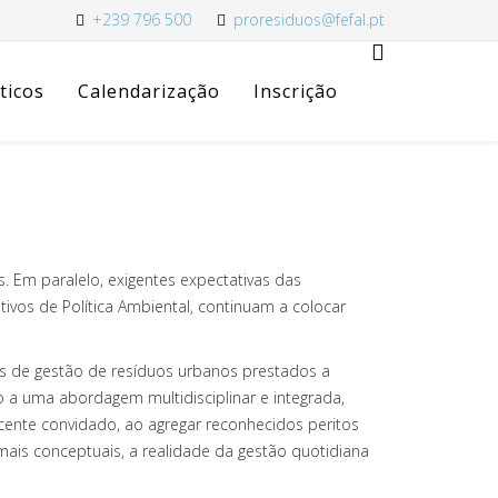
+239 796 500
proresiduos@fefal.pt
ticos
Calendarização
Inscrição
. Em paralelo, exigentes expectativas das
ivos de Política Ambiental, continuam a colocar
os de gestão de resíduos urbanos prestados a
o a uma abordagem multidisciplinar e integrada,
ocente convidado, ao agregar reconhecidos peritos
ais conceptuais, a realidade da gestão quotidiana